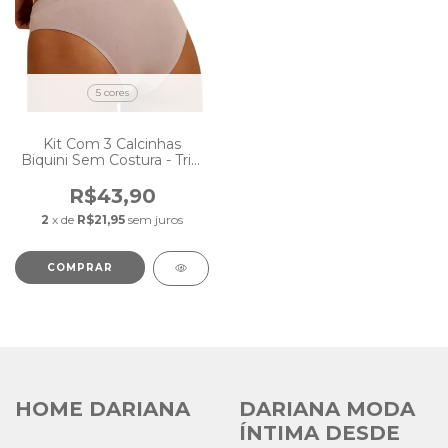
5 cores
Kit Com 3 Calcinhas
Biquini Sem Costura - Trifil
C04404
R$43,90
2
x de
R$21,95
sem juros
COMPRAR
HOME DARIANA
DARIANA MODA
ÍNTIMA DESDE